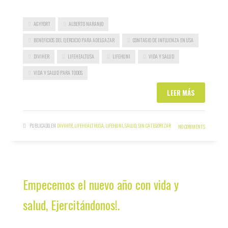
AGYFORT
ALBERTO NARANJO
BENEFICIOS DEL EJERCICIO PARA ADELGAZAR
CONTAGIO DE INFLUENZA EN USA
DIVIHER
LIFEHEALTUSA
LIFEHUNI
VIDA Y SALUD
VIDA Y SALUD PARA TODOS
LEER MÁS
PUBLICADO EN
DIVIHER
,
LIFEHEALTHUSA
,
LIFEHUNI
,
SALUD
,
SIN CATEGORIZAR
NO COMMENTS
Empecemos el nuevo año con vida y
salud, Ejercitándonos!.