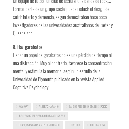
Un equipo de futbol, un club de lectura, una banda de rock,…
Formar parte de un grupo social puede reducir el riesgo de
sufrir infarto y demencia, según demostraban hace poco
investigadores de las universidades australianas de Exeter y
Queensland.
8. Haz garabatos
Llenar un papel de garabatos no es una pérdida de tiempo ni
una distracción. Muy al contrario, favorece la concentración
mental y estimula la memoria, según un estudio de la
Universidad de Plymouth publicado en la revista Applied
Cognitive Psychology.
AGYFORT
ALBERTO NARANJO
BAJE DE PESO SIN DIETA NI EJERCICIO
BENEFICIOS DEL EJERCICIO PARA ADELGAZAR
CONSEJOS PARA UNA MENTE SALUDABLE
DIVIHER
LIFEHEALTUSA