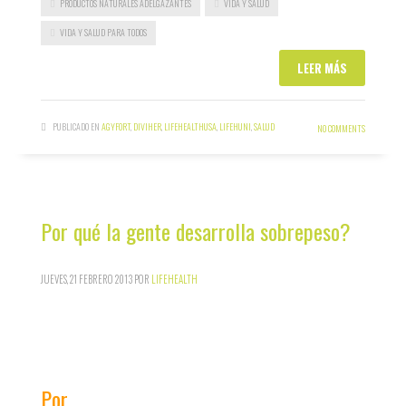
PRODUCTOS NATURALES ADELGAZANTES
VIDA Y SALUD
VIDA Y SALUD PARA TODOS
LEER MÁS
PUBLICADO EN
AGYFORT
,
DIVIHER
,
LIFEHEALTHUSA
,
LIFEHUNI
,
SALUD
NO COMMENTS
Por qué la gente desarrolla sobrepeso?
JUEVES, 21 FEBRERO 2013
POR
LIFEHEALTH
Por