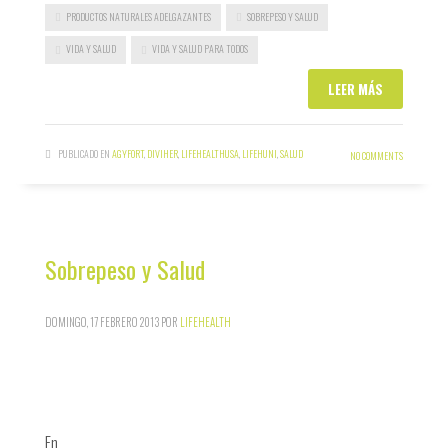
PRODUCTOS NATURALES ADELGAZANTES
SOBREPESO Y SALUD
VIDA Y SALUD
VIDA Y SALUD PARA TODOS
LEER MÁS
PUBLICADO EN
AGYFORT
,
DIVIHER
,
LIFEHEALTHUSA
,
LIFEHUNI
,
SALUD
NO COMMENTS
Sobrepeso y Salud
DOMINGO, 17 FEBRERO 2013
POR
LIFEHEALTH
En