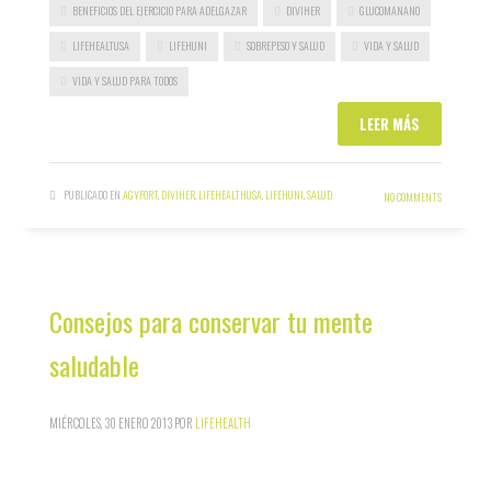
BENEFICIOS DEL EJERCICIO PARA ADELGAZAR
DIVIHER
GLUCOMANANO
LIFEHEALTUSA
LIFEHUNI
SOBREPESO Y SALUD
VIDA Y SALUD
VIDA Y SALUD PARA TODOS
LEER MÁS
PUBLICADO EN
AGYFORT
,
DIVIHER
,
LIFEHEALTHUSA
,
LIFEHUNI
,
SALUD
NO COMMENTS
Consejos para conservar tu mente
saludable
MIÉRCOLES, 30 ENERO 2013
POR
LIFEHEALTH