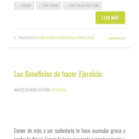
LIFEHUNI
VIDA Y SALUD
VIDA Y SALUD PARA TODOS
LEER MÁS
PUBLICADO EN
AGYFORT
,
DIVIHER
,
LIFEHEALTHUSA
,
LIFEHUNI
,
SALUD
NO COMMENTS
Los Beneficios de hacer Ejercicio
MARTES, 29 ENERO 2013
POR
LIFEHEALTH
Comer de más y ser sedentaria te hace acumular grasa y