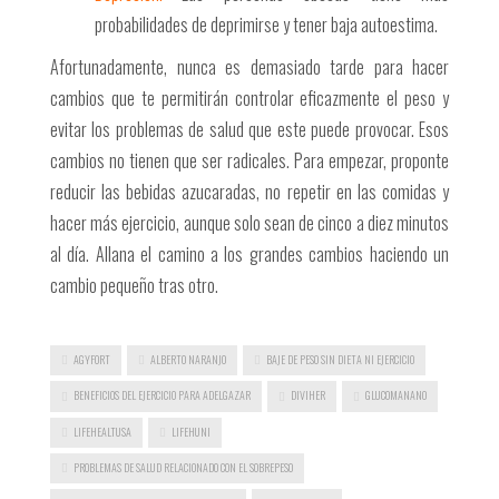
probabilidades de deprimirse y tener baja autoestima.
Afortunadamente, nunca es demasiado tarde para hacer
cambios que te permitirán controlar eficazmente el peso y
evitar los problemas de salud que este puede provocar. Esos
cambios no tienen que ser radicales. Para empezar, proponte
reducir las bebidas azucaradas, no repetir en las comidas y
hacer más ejercicio, aunque solo sean de cinco a diez minutos
al día. Allana el camino a los grandes cambios haciendo un
cambio pequeño tras otro.
AGYFORT
ALBERTO NARANJO
BAJE DE PESO SIN DIETA NI EJERCICIO
BENEFICIOS DEL EJERCICIO PARA ADELGAZAR
DIVIHER
GLUCOMANANO
LIFEHEALTUSA
LIFEHUNI
PROBLEMAS DE SALUD RELACIONADO CON EL SOBREPESO