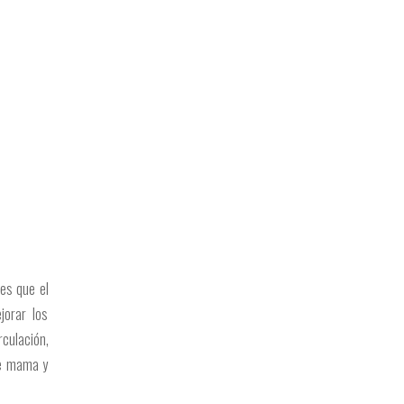
les que el
jorar los
rculación,
 de mama y