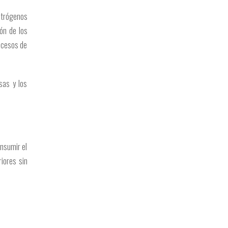
estrógenos
ón de los
ocesos de
sas y los
onsumir el
riores sin