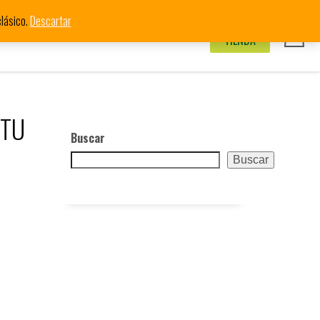
lásico.
Descartar
stribución
Mi Cuenta
TIENDA
 TU
Buscar
Buscar