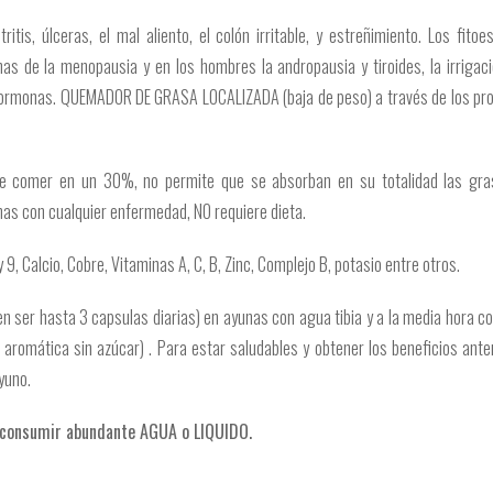
itis, úlceras, el mal aliento, el colón irritable, y estreñimiento. Los fito
as de la menopausia y en los hombres la andropausia y tiroides, la irrigaci
ne hormonas. QUEMADOR DE GRASA LOCALIZADA (baja de peso) a través de los pr
d de comer en un 30%, no permite que se absorban en su totalidad las gra
s con cualquier enfermedad, NO requiere dieta.
 Calcio, Cobre, Vitaminas A, C, B, Zinc, Complejo B, potasio entre otros.
n ser hasta 3 capsulas diarias) en ayunas con agua tibia y a la media hora c
r aromática sin azúcar) . Para estar saludables y obtener los beneficios ante
yuno.
 consumir abundante AGUA o LIQUIDO.