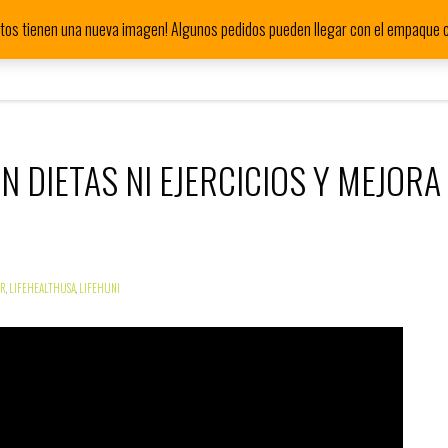
tos tienen una nueva imagen! Algunos pedidos pueden llegar con el empaque c
Inicio
Divi-Herb
Contáctanos
Di
N DIETAS NI EJERCICIOS Y MEJORA
ER
,
LIFEHEALTHUSA
,
LIFEHUNI