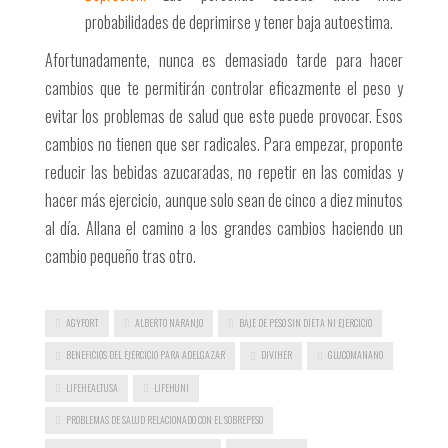
probabilidades de deprimirse y tener baja autoestima.
Afortunadamente, nunca es demasiado tarde para hacer
cambios que te permitirán controlar eficazmente el peso y
evitar los problemas de salud que este puede provocar. Esos
cambios no tienen que ser radicales. Para empezar, proponte
reducir las bebidas azucaradas, no repetir en las comidas y
hacer más ejercicio, aunque solo sean de cinco a diez minutos
al día. Allana el camino a los grandes cambios haciendo un
cambio pequeño tras otro.
AGYFORT
ALBERTO NARANJO
BAJE DE PESO SIN DIETA NI EJERCICIO
BENEFICIOS DEL EJERCICIO PARA ADELGAZAR
DIVIHER
GLUCOMANANO
LIFEHEALTUSA
LIFEHUNI
PROBLEMAS DE SALUD RELACIONADO CON EL SOBREPESO