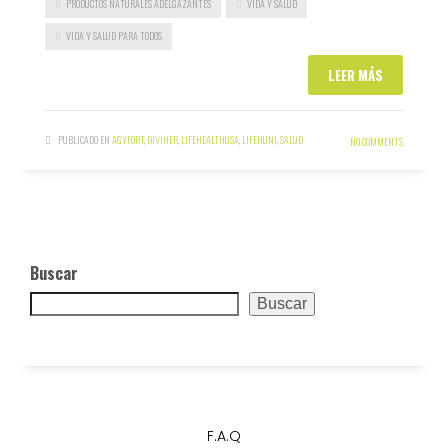
PRODUCTOS NATURALES ADELGAZANTES
VIDA Y SALUD
VIDA Y SALUD PARA TODOS
LEER MÁS
PUBLICADO EN
AGYFORT
,
DIVIHER
,
LIFEHEALTHUSA
,
LIFEHUNI
,
SALUD
NO COMMENTS
Buscar
Buscar
F.A.Q