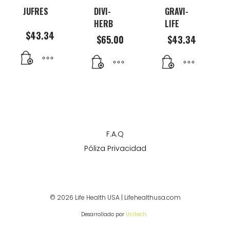
JUFRES
DIVI-
GRAVI-
HERB
LIFE
$
43.34
$
65.00
$
43.34
F.A.Q
Póliza Privacidad
© 2026 Life Health USA | Lifehealthusa.com
Desarrollado por
Unitech
.