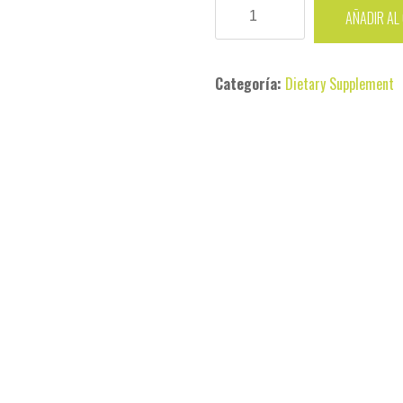
AGY-
AÑADIR AL
FORT
cantidad
Categoría:
Dietary Supplement