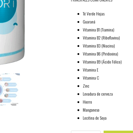
Té Verde Hojas
Guaraná
Vitamina B1 (Tiamina)
Vitamina B2 (Riboflavina)
Vitamina B3 (Niacina)
Vitamina B6 (Piridoxina)
Vitamina B9 (Ácido Fólico)
Vitamina E
Vitamina C
Zinc
Levadura de cerveza
Hierro
Manganeso
Lecitina de Soya